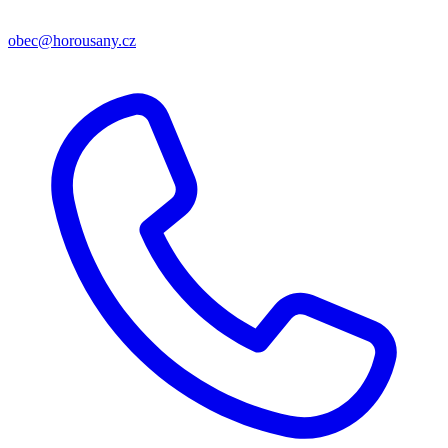
obec@horousany.cz