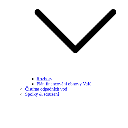
Rozbory
Plán financování obnovy VaK
Čistírna odpadních vod
Spolky & sdružení