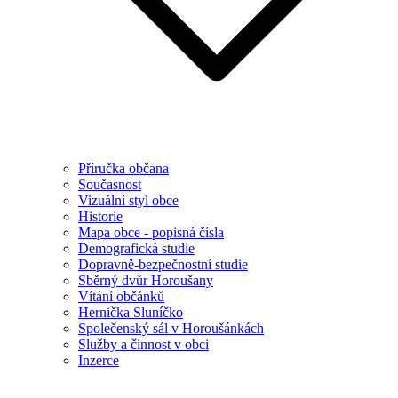
Příručka občana
Současnost
Vizuální styl obce
Historie
Mapa obce - popisná čísla
Demografická studie
Dopravně-bezpečnostní studie
Sběrný dvůr Horoušany
Vítání občánků
Hernička Sluníčko
Společenský sál v Horoušánkách
Služby a činnost v obci
Inzerce