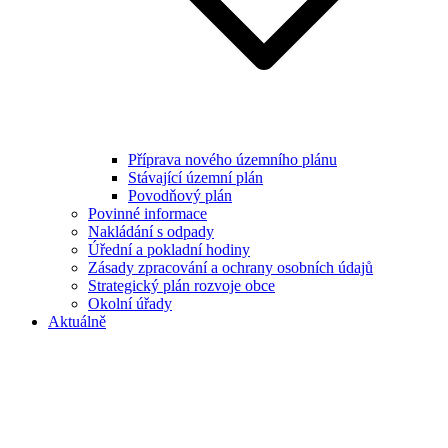
Příprava nového územního plánu
Stávající územní plán
Povodňový plán
Povinné informace
Nakládání s odpady
Úřední a pokladní hodiny
Zásady zpracování a ochrany osobních údajů
Strategický plán rozvoje obce
Okolní úřady
Aktuálně