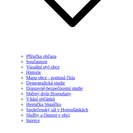
Příručka občana
Současnost
Vizuální styl obce
Historie
Mapa obce - popisná čísla
Demografická studie
Dopravně-bezpečnostní studie
Sběrný dvůr Horoušany
Vítání občánků
Hernička Sluníčko
Společenský sál v Horoušánkách
Služby a činnost v obci
Inzerce