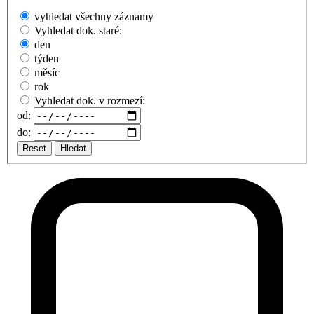
vyhledat všechny záznamy
Vyhledat dok. staré:
den
týden
měsíc
rok
Vyhledat dok. v rozmezí:
od:
do:
Reset
Hledat