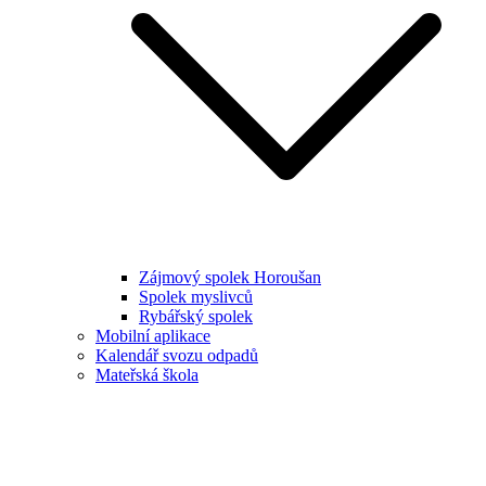
Zájmový spolek Horoušan
Spolek myslivců
Rybářský spolek
Mobilní aplikace
Kalendář svozu odpadů
Mateřská škola