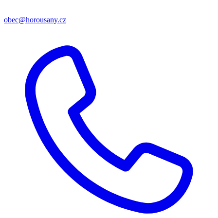
obec@horousany.cz