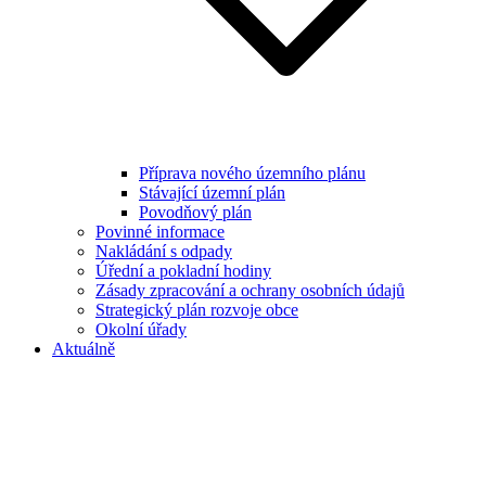
Příprava nového územního plánu
Stávající územní plán
Povodňový plán
Povinné informace
Nakládání s odpady
Úřední a pokladní hodiny
Zásady zpracování a ochrany osobních údajů
Strategický plán rozvoje obce
Okolní úřady
Aktuálně