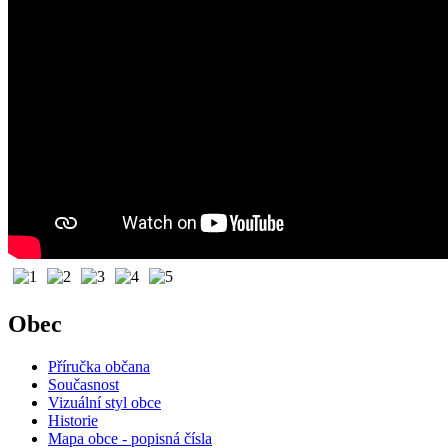
Obec
Příručka občana
Současnost
Vizuální styl obce
Historie
Mapa obce - popisná čísla