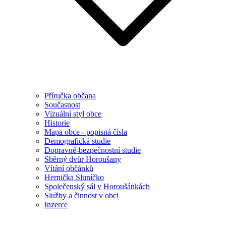
Příručka občana
Současnost
Vizuální styl obce
Historie
Mapa obce - popisná čísla
Demografická studie
Dopravně-bezpečnostní studie
Sběrný dvůr Horoušany
Vítání občánků
Hernička Sluníčko
Společenský sál v Horoušánkách
Služby a činnost v obci
Inzerce