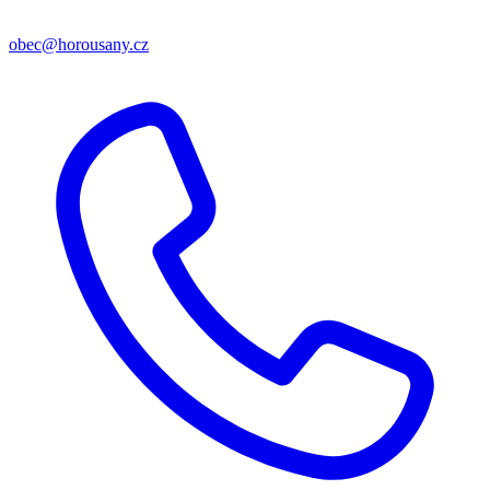
obec@horousany.cz