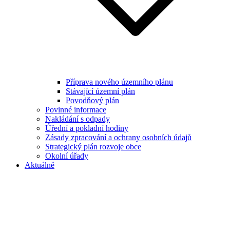
Příprava nového územního plánu
Stávající územní plán
Povodňový plán
Povinné informace
Nakládání s odpady
Úřední a pokladní hodiny
Zásady zpracování a ochrany osobních údajů
Strategický plán rozvoje obce
Okolní úřady
Aktuálně