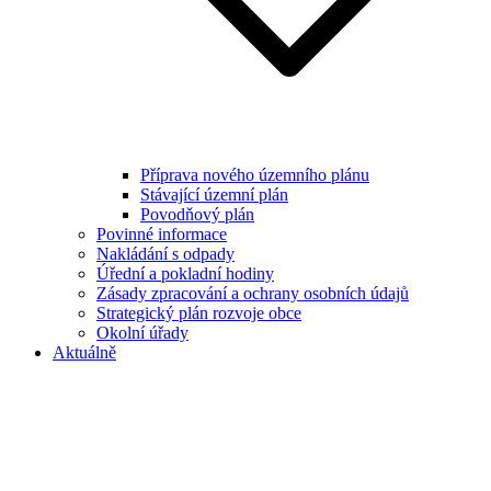
Příprava nového územního plánu
Stávající územní plán
Povodňový plán
Povinné informace
Nakládání s odpady
Úřední a pokladní hodiny
Zásady zpracování a ochrany osobních údajů
Strategický plán rozvoje obce
Okolní úřady
Aktuálně