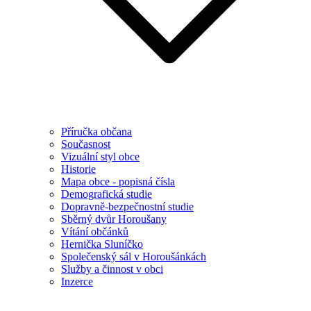
Příručka občana
Současnost
Vizuální styl obce
Historie
Mapa obce - popisná čísla
Demografická studie
Dopravně-bezpečnostní studie
Sběrný dvůr Horoušany
Vítání občánků
Hernička Sluníčko
Společenský sál v Horoušánkách
Služby a činnost v obci
Inzerce