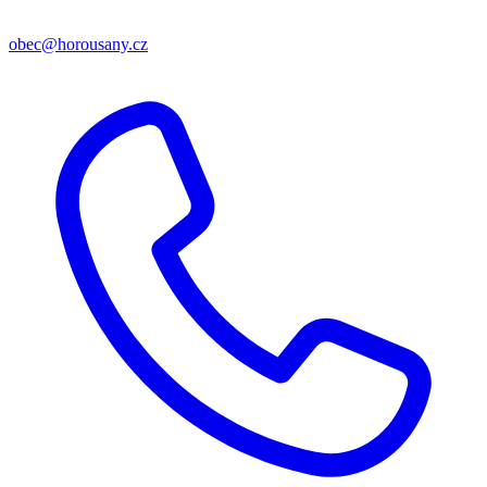
obec@horousany.cz