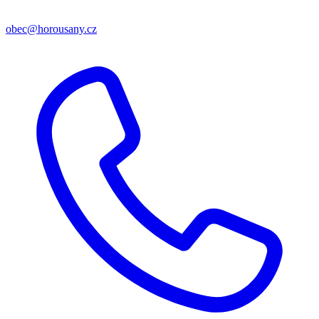
obec@horousany.cz