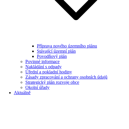
Příprava nového územního plánu
Stávající územní plán
Povodňový plán
Povinné informace
Nakládání s odpady
Úřední a pokladní hodiny
Zásady zpracování a ochrany osobních údajů
Strategický plán rozvoje obce
Okolní úřady
Aktuálně