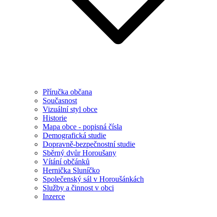
Příručka občana
Současnost
Vizuální styl obce
Historie
Mapa obce - popisná čísla
Demografická studie
Dopravně-bezpečnostní studie
Sběrný dvůr Horoušany
Vítání občánků
Hernička Sluníčko
Společenský sál v Horoušánkách
Služby a činnost v obci
Inzerce