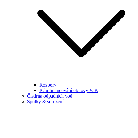
Rozbory
Plán financování obnovy VaK
Čistírna odpadních vod
Spolky & sdružení