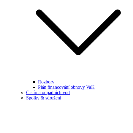
Rozbory
Plán financování obnovy VaK
Čistírna odpadních vod
Spolky & sdružení