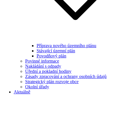
Příprava nového územního plánu
Stávající územní plán
Povodňový plán
Povinné informace
Nakládání s odpady
Úřední a pokladní hodiny
Zásady zpracování a ochrany osobních údajů
Strategický plán rozvoje obce
Okolní úřady
Aktuálně