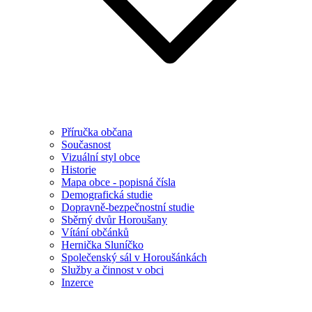
Příručka občana
Současnost
Vizuální styl obce
Historie
Mapa obce - popisná čísla
Demografická studie
Dopravně-bezpečnostní studie
Sběrný dvůr Horoušany
Vítání občánků
Hernička Sluníčko
Společenský sál v Horoušánkách
Služby a činnost v obci
Inzerce