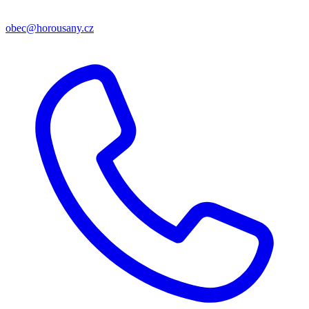
obec@horousany.cz