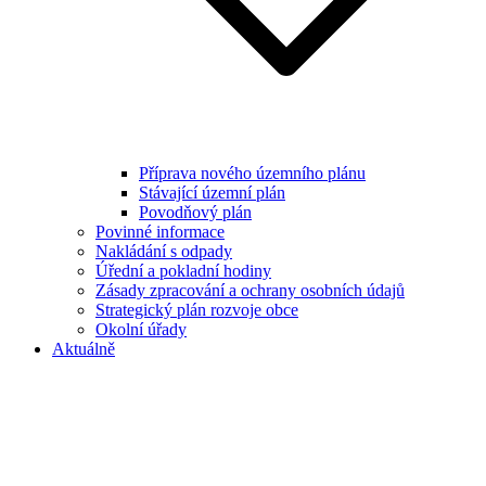
Příprava nového územního plánu
Stávající územní plán
Povodňový plán
Povinné informace
Nakládání s odpady
Úřední a pokladní hodiny
Zásady zpracování a ochrany osobních údajů
Strategický plán rozvoje obce
Okolní úřady
Aktuálně