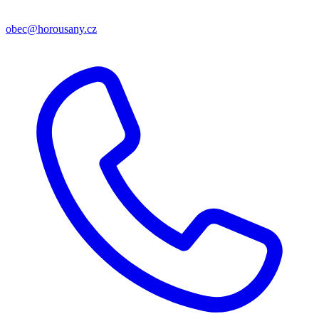
obec@horousany.cz