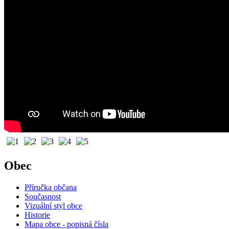
Obec
Příručka občana
Současnost
Vizuální styl obce
Historie
Mapa obce - popisná čísla