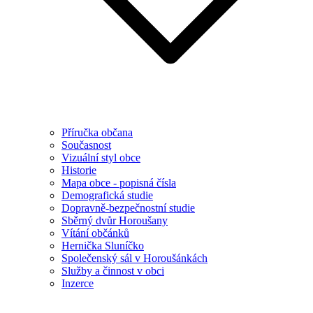
Příručka občana
Současnost
Vizuální styl obce
Historie
Mapa obce - popisná čísla
Demografická studie
Dopravně-bezpečnostní studie
Sběrný dvůr Horoušany
Vítání občánků
Hernička Sluníčko
Společenský sál v Horoušánkách
Služby a činnost v obci
Inzerce