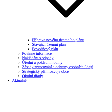
Příprava nového územního plánu
Stávající územní plán
Povodňový plán
Povinné informace
Nakládání s odpady
Úřední a pokladní hodiny
Zásady zpracování a ochrany osobních údajů
Strategický plán rozvoje obce
Okolní úřady
Aktuálně