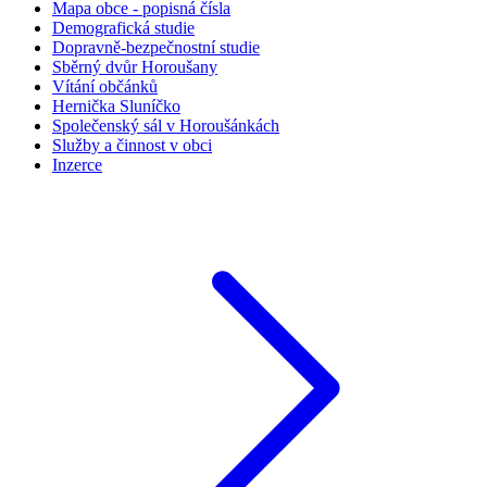
Mapa obce - popisná čísla
Demografická studie
Dopravně-bezpečnostní studie
Sběrný dvůr Horoušany
Vítání občánků
Hernička Sluníčko
Společenský sál v Horoušánkách
Služby a činnost v obci
Inzerce