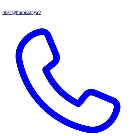
obec@horousany.cz