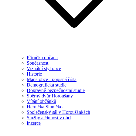
Příručka občana
Současnost
Vizuální styl obce
Historie
Mapa obce - popisná čísla
Demografická studie
Dopravně-bezpečnostní studie
Sběrný dvůr Horoušany
Vítání občánků
Hernička Sluníčko
Společenský sál v Horoušánkách
Služby a činnost v obci
Inzerce