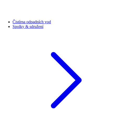
Čistírna odpadních vod
Spolky & sdružení