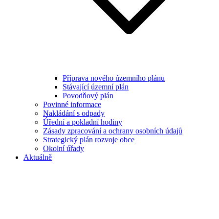
Příprava nového územního plánu
Stávající územní plán
Povodňový plán
Povinné informace
Nakládání s odpady
Úřední a pokladní hodiny
Zásady zpracování a ochrany osobních údajů
Strategický plán rozvoje obce
Okolní úřady
Aktuálně