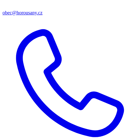
obec@horousany.cz