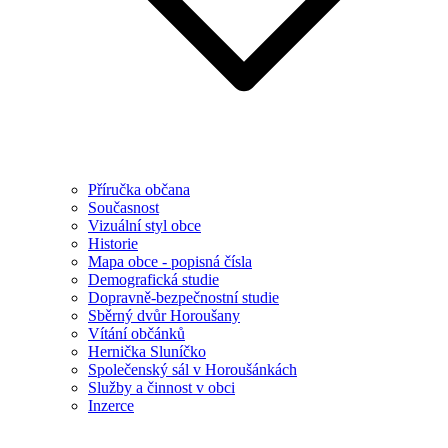
Příručka občana
Současnost
Vizuální styl obce
Historie
Mapa obce - popisná čísla
Demografická studie
Dopravně-bezpečnostní studie
Sběrný dvůr Horoušany
Vítání občánků
Hernička Sluníčko
Společenský sál v Horoušánkách
Služby a činnost v obci
Inzerce