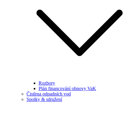
Rozbory
Plán financování obnovy VaK
Čistírna odpadních vod
Spolky & sdružení