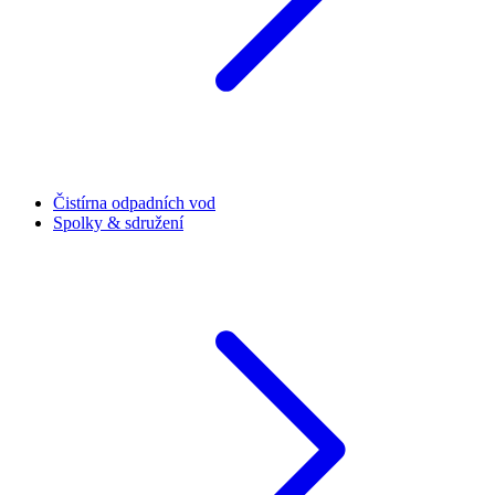
Čistírna odpadních vod
Spolky & sdružení