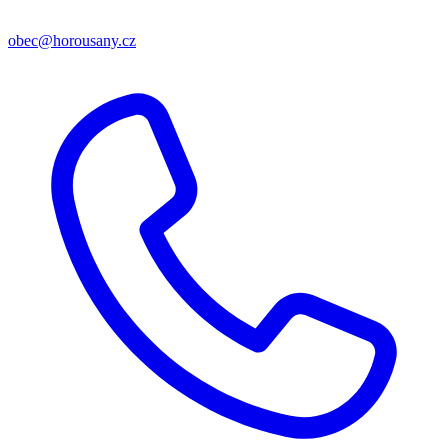
obec@horousany.cz