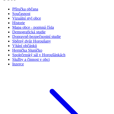
Příručka občana
Současnost
Vizuální styl obce
Historie
Mapa obce - popisná čísla
Demografická studie
Dopravně-bezpečnostní studie
Sběrný dvůr Horoušany
Vítání občánků
Hernička Sluníčko
Společenský sál v Horoušánkách
Služby a činnost v obci
Inzerce