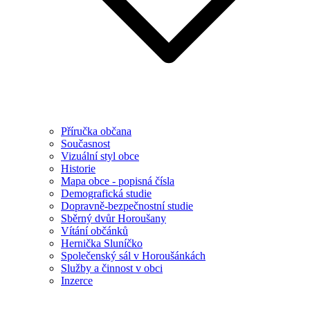
Příručka občana
Současnost
Vizuální styl obce
Historie
Mapa obce - popisná čísla
Demografická studie
Dopravně-bezpečnostní studie
Sběrný dvůr Horoušany
Vítání občánků
Hernička Sluníčko
Společenský sál v Horoušánkách
Služby a činnost v obci
Inzerce