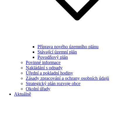
Příprava nového územního plánu
Stávající územní plán
Povodňový plán
Povinné informace
Nakládání s odpady
Úřední a pokladní hodiny
Zásady zpracování a ochrany osobních údajů
Strategický plán rozvoje obce
Okolní úřady
Aktuálně