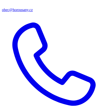
obec@horousany.cz