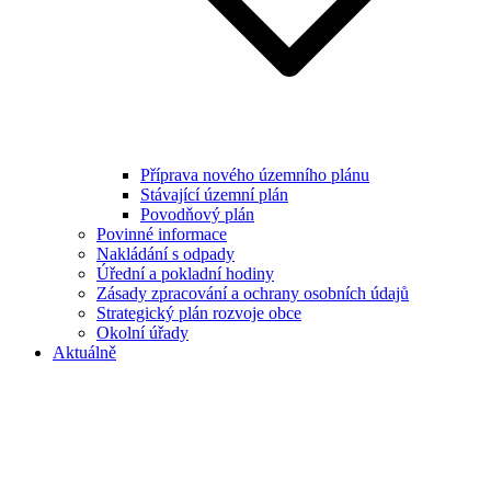
Příprava nového územního plánu
Stávající územní plán
Povodňový plán
Povinné informace
Nakládání s odpady
Úřední a pokladní hodiny
Zásady zpracování a ochrany osobních údajů
Strategický plán rozvoje obce
Okolní úřady
Aktuálně