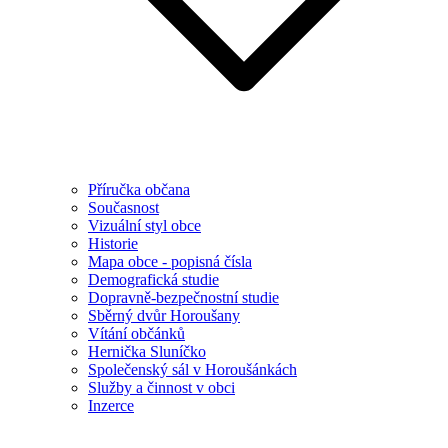
Příručka občana
Současnost
Vizuální styl obce
Historie
Mapa obce - popisná čísla
Demografická studie
Dopravně-bezpečnostní studie
Sběrný dvůr Horoušany
Vítání občánků
Hernička Sluníčko
Společenský sál v Horoušánkách
Služby a činnost v obci
Inzerce