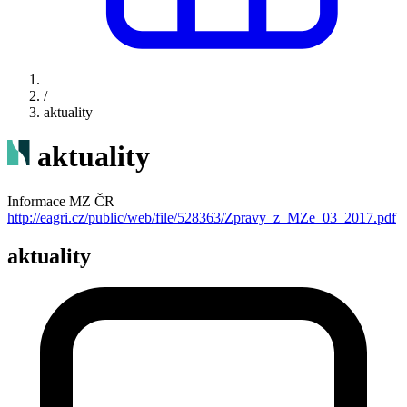
/
aktuality
aktuality
Informace MZ ČR
http://eagri.cz/public/web/file/528363/Zpravy_z_MZe_03_2017.pdf
aktuality