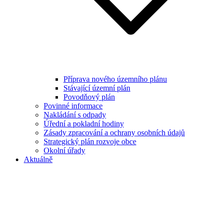
Příprava nového územního plánu
Stávající územní plán
Povodňový plán
Povinné informace
Nakládání s odpady
Úřední a pokladní hodiny
Zásady zpracování a ochrany osobních údajů
Strategický plán rozvoje obce
Okolní úřady
Aktuálně