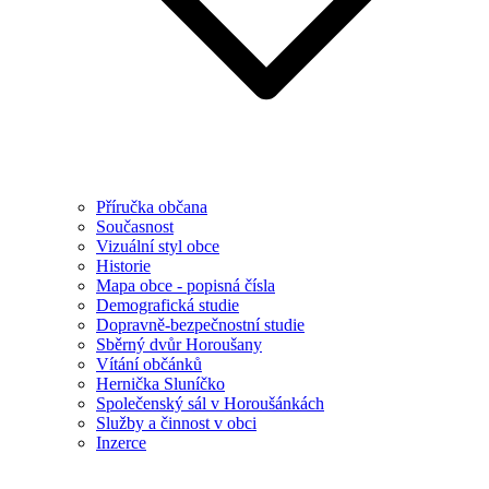
Příručka občana
Současnost
Vizuální styl obce
Historie
Mapa obce - popisná čísla
Demografická studie
Dopravně-bezpečnostní studie
Sběrný dvůr Horoušany
Vítání občánků
Hernička Sluníčko
Společenský sál v Horoušánkách
Služby a činnost v obci
Inzerce