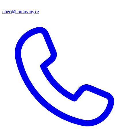
obec@horousany.cz