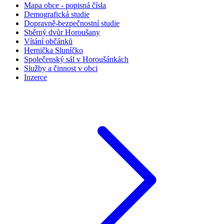
Mapa obce - popisná čísla
Demografická studie
Dopravně-bezpečnostní studie
Sběrný dvůr Horoušany
Vítání občánků
Hernička Sluníčko
Společenský sál v Horoušánkách
Služby a činnost v obci
Inzerce