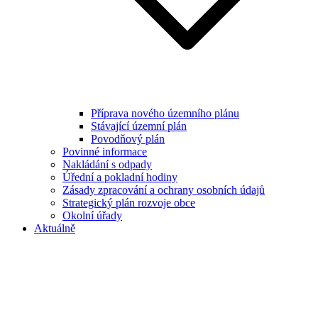
Příprava nového územního plánu
Stávající územní plán
Povodňový plán
Povinné informace
Nakládání s odpady
Úřední a pokladní hodiny
Zásady zpracování a ochrany osobních údajů
Strategický plán rozvoje obce
Okolní úřady
Aktuálně