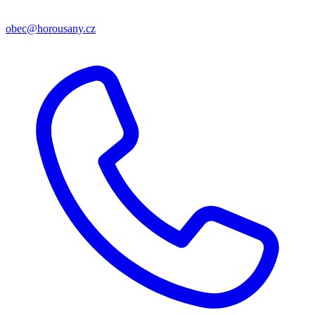
obec@horousany.cz