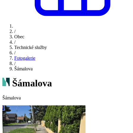
/
Obec
/
Technické služby
/
Fotogalerie
/
Šámalova
Šámalova
Šámalova