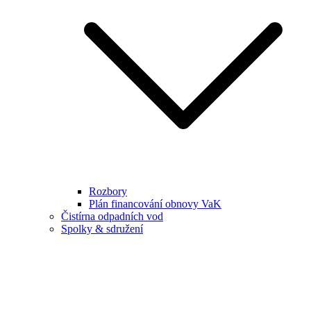
Rozbory
Plán financování obnovy VaK
Čistírna odpadních vod
Spolky & sdružení