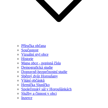
Příručka občana
Současnost
Vizuální styl obce
Historie
Mapa obce - popisná čísla
Demografická studie
Dopravně-bezpečnostní studie
Sběrný dvůr Horoušany
Vítání občánků
Hernička Sluníčko
Společenský sál v Horoušánkách
Služby a činnost v obci
Inzerce