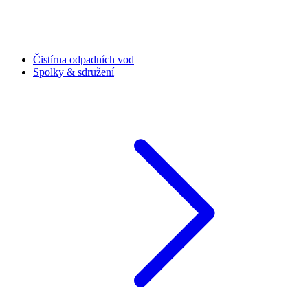
Čistírna odpadních vod
Spolky & sdružení